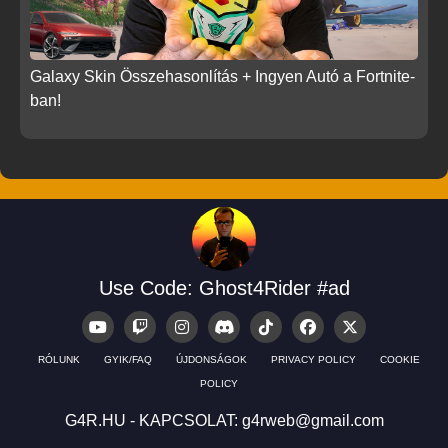
Galaxy Skin Összehasonlítás + Ingyen Autó a Fortnite-
ban!
Use Code: Ghost4Rider #ad
RÓLUNK
GYIK/FAQ
ÚJDONSÁGOK
PRIVACY POLICY
COOKIE
POLICY
G4R.HU - KAPCSOLAT:
g4rweb@gmail.com