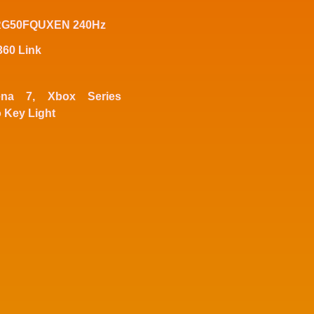
RG50FQUXEN 240Hz
360 Link
rena 7, Xbox Series
o Key Light