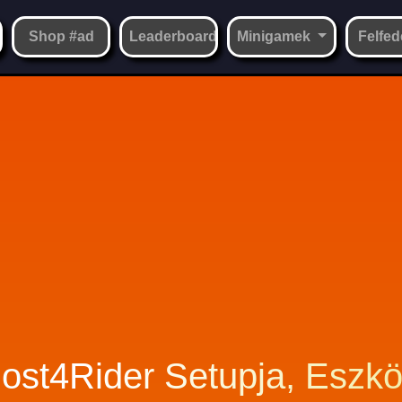
Shop #ad
Leaderboard
Minigamek
Felfed
ost4Rider Setupja, Eszkö