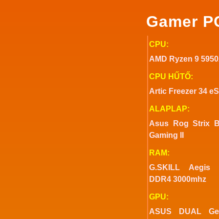
Gamer P
CPU:
AMD Ryzen 9 595
CPU HŰTŐ:
Artic Freezer 34 e
ALAPLAP:
Asus Rog Strix B
Gaming II
RAM:
G.SKILL Aegis
DDR4 3000mhz
GPU:
ASUS DUAL Ge