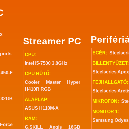
C
0X
Periféri
Streamer PC
EGÉR:
Steelser
Sports
CPU:
Intel I5-7500 3,8GHz
BILLENTYŰZET:
Steelseries Apex
450-F
CPU HŰTŐ:
Cooler Master Hyper
FEJHALLGATÓ:
H410R RGB
Steelseries Arct
 32GB
ALAPLAP:
MIKROFON:
Ste
ASUS H110M-A
MONITOR 1:
RAM:
Samsung Odyss
Force
G.SKILL Aegis 16GB