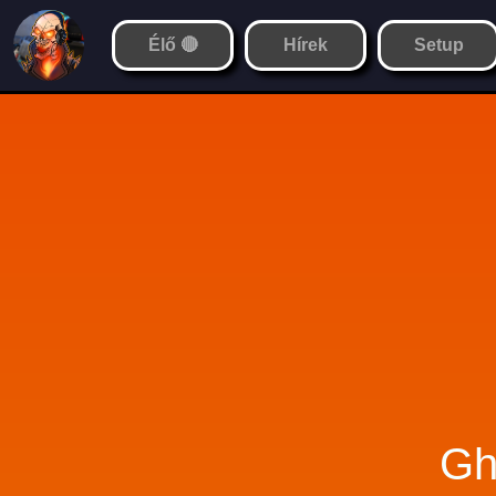
Élő 🔴
Hírek
Setup
Gh