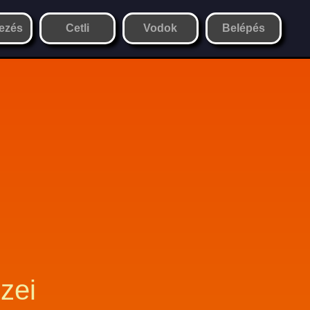
ezés
Cetli
Vodok
Belépés
zei