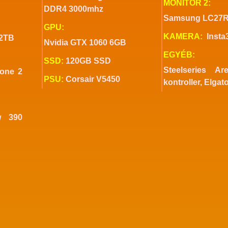
MONITOR 2:
DDR4 3000mhz
Samsung LC27
GPU:
KAMERA:
Insta
 2TB
Nvidia GTX 1060 6GB
EGYÉB:
SSD:
120GB SSD
Steelseries A
Zone 2
PSU:
Corsair V5450
kontroller, Elgat
w 390