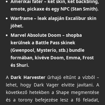
Amerikai fater
– két skin, két backbling,
emote, pickaxe és egy NPC (Stan Smith).
Warframe
– leak alapján Excalibur skin
jöhet.
Marvel Absolute Doom
– shopba
kerülnek a Battle Pass skinek
(Gwenpool, Mysterio, stb.) bundle
formában, kivéve Doom, Emma, Frost
és Shuri.
A
Dark Harvester
űrhajó eltűnt a vízből –
lehet, hogy Dark Vager elvitte javítani. A
következő hetekben a Shape megmentése
és a torony befejezése lesz a fő feladat,