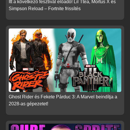
Itt a következő fesztivál előadó! Lil Ttea, Mortus X és
Simpson Reload – Fortnite frissítés
Ghost Rider és Fekete Párduc 3: A Marvel beindítja a
2028-as gépezetet!