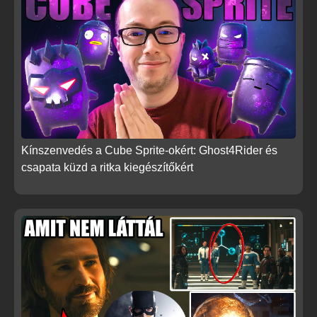
Kínszenvedés a Cube Sprite-okért: Ghost4Rider és
csapata küzd a ritka kiegészítőkért