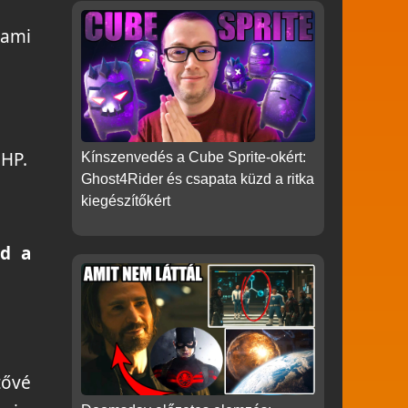
 ami
 HP.
Kínszenvedés a Cube Sprite-okért:
Ghost4Rider és csapata küzd a ritka
kiegészítőkért
od a
tővé