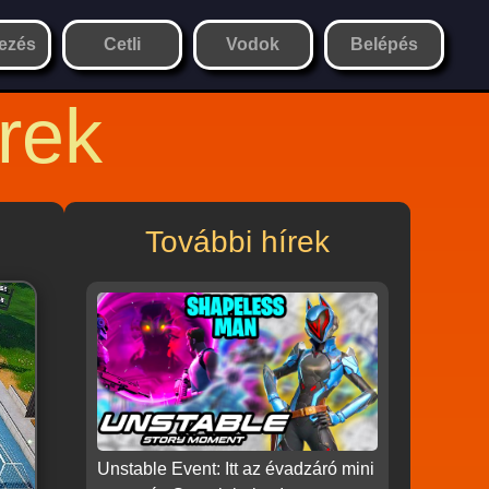
ezés
Cetli
Vodok
Belépés
rek
További hírek
Unstable Event: Itt az évadzáró mini