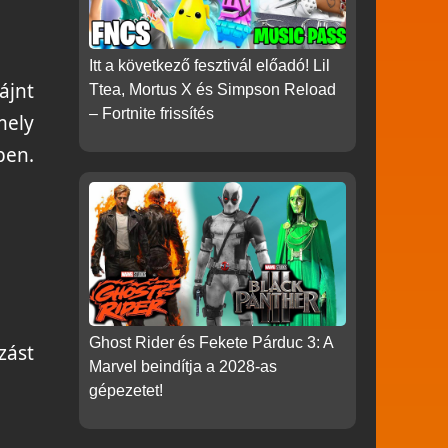
Itt a következő fesztivál előadó! Lil
ájnt
Ttea, Mortus X és Simpson Reload
– Fortnite frissítés
mely
ben.
Ghost Rider és Fekete Párduc 3: A
zást
Marvel beindítja a 2028-as
gépezetet!