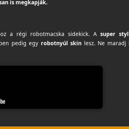
san is megkapják.
oz a régi robotmacska sidekick. A
super sty
ckben pedig egy
robotnyúl skin
lesz. Ne maradj 