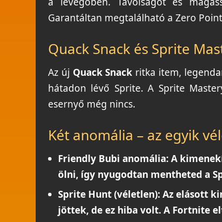
a levegőben. Távolságot és magas
Garantáltan megtalálható a Zero Poin
Quack Snack és Sprite Mas
Az új
Quack Snack
ritka item, legenda
hátadon lévő Sprite. A Sprite Master
esernyő még nincs.
Két anomália – az egyik vél
Friendly Bubi anomália:
A kimenekí
ölni, így nyugodtan mentheted a Sp
Sprite Hunt (véletlen):
Az elásott ki
jöttek, de ez hiba volt. A Fortnite