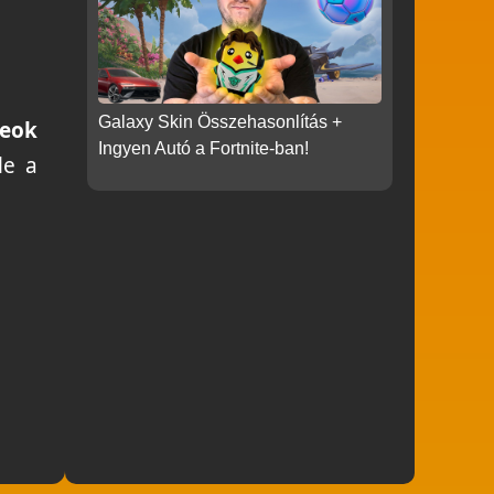
Galaxy Skin Összehasonlítás +
leok
Ingyen Autó a Fortnite-ban!
le a