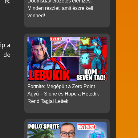
t
is.
Doomsday előzetes elemzés:
Minden részlet, amit észre kell
venned!
ép a
, de
Fortnite: Megépült a Zero Point
Ágyú – Slone és Hope a Hetedik
Rend Tagjai Lettek!