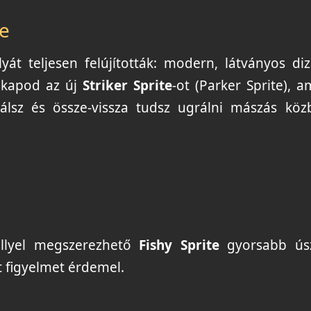
te
lyát teljesen felújították: modern, látványos diz
egkapod az új
Striker Sprite
-ot (Parker Sprite), a
lsz és össze-vissza tudsz ugrálni mászás köz
éllyel megszerezhető
Fishy Sprite
gyorsabb ús
t figyelmet érdemel.