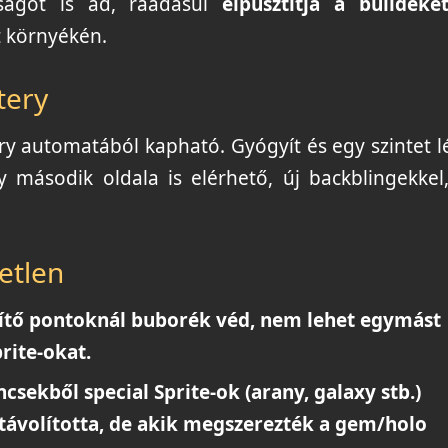
ságot is ad, ráadásul
elpusztítja a buildeke
t környékén.
tery
ry automatából kapható. Gyógyít és egy szintet l
y második oldala is elérhető, új backblingekkel
etlen
tő pontoknál buborék véd, nem lehet egymást
rite-okat.
ncsekből special Sprite-ok (arany, galaxy stb.)
 eltávolította, de akik megszerezték a gem/holo