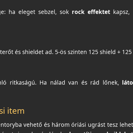
e: ha eleget sebzel, sok
rock effektet
kapsz,
erőt és shieldet ad. 5-ös szinten 125 shield + 125
nló ritkaságú. Ha nálad van és rád lőnek,
lát
si item
entoryba vehető és három óriási ugrást tesz lehe