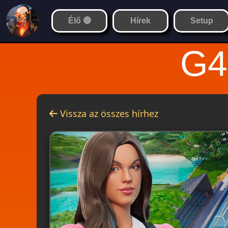
Élő 🔴
Hírek
Setup
G4
Vissza az összes hírhez