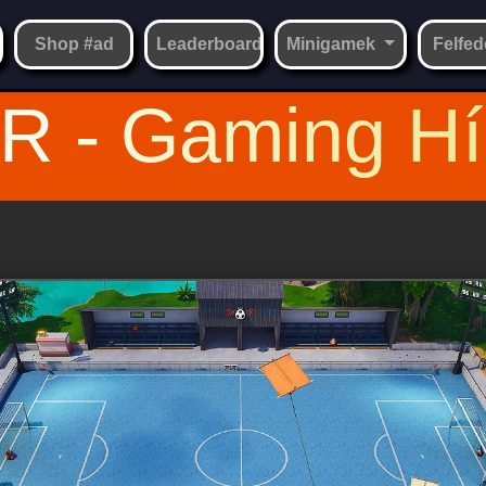
Shop #ad
Leaderboard
Minigamek
Felfed
R - Gaming Hí