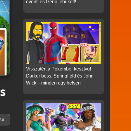
event, és Geno lebukott!
Visszatért a Pókember kesztyű!
Darker boss, Springfield és John
Wick – minden egy helyen
és
SA