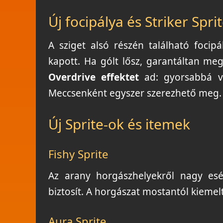
Új focipálya és Striker Spri
A sziget alsó részén található focipá
kapott. Ha gólt lősz, garantáltan m
Overdrive effektet
ad: gyorsabbá vá
Meccsenként egyszer szerezhető meg.
Új Sprite-ok és itemek
Fishy Sprite
Az arany horgászhelyekről nagy es
biztosít. A horgászat mostantól kiemel
Aura Sprite