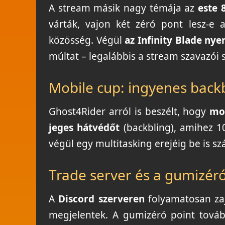
A stream másik nagy témája az
este 
várták, vajon két zéró pont lesz-e
közösség. Végül
az Infinity Blade nye
múltat – legalábbis a stream szavazói s
Mobile cup: ingyenes back
Ghost4Rider arról is beszélt, hogy
mo
jeges hátvédőt
(backbling), amihez 1
végül egy multitasking erejéig be is sz
Trade server és a gumizéró
A
Discord szerveren
folyamatosan zajl
megjelentek. A gumizéró point tová