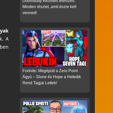
Doomsday előzetes elemzés:
Minden részlet, amit észre kell
venned!
gyak
k. A
kben
Fortnite: Megépült a Zero Point
Ágyú – Slone és Hope a Hetedik
Rend Tagjai Lettek!