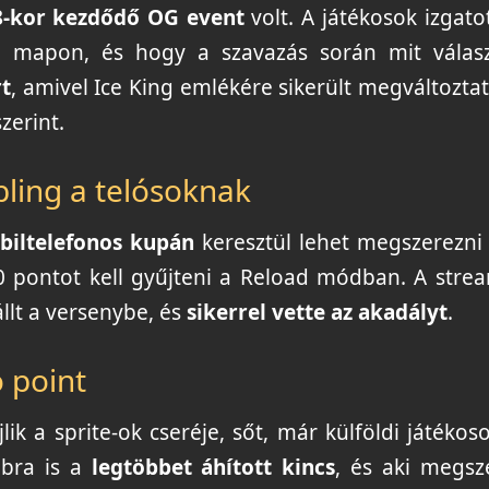
8-kor kezdődő OG event
volt. A játékosok izgato
 a mapon, és hogy a szavazás során mit válas
rt
, amivel Ice King emlékére sikerült megváltoztat
zerint.
bling a telósoknak
biltelefonos kupán
keresztül lehet megszerezni
0 pontot kell gyűjteni a Reload módban. A stre
állt a versenybe, és
sikerrel vette az akadályt
.
 point
ik a sprite-ok cseréje, sőt, már külföldi játékoso
bbra is a
legtöbbet áhított kincs
, és aki megsze