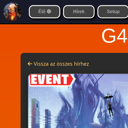
Élő 🔴
Hírek
Setup
G4
Vissza az összes hírhez