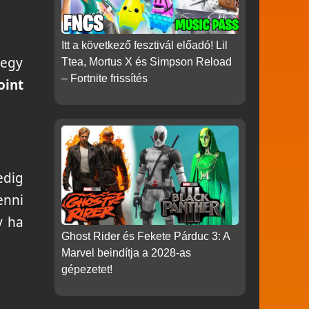
Itt a következő fesztivál előadó! Lil
 egy
Ttea, Mortus X és Simpson Reload
– Fortnite frissítés
oint
edig
enni
y ha
Ghost Rider és Fekete Párduc 3: A
Marvel beindítja a 2028-as
gépezetet!