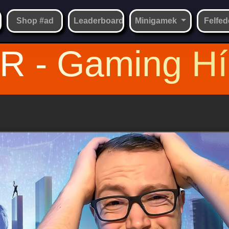
Shop #ad
Leaderboard
Minigamek
Felfed
R - Gaming Hí