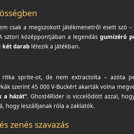
özösségben
em csak a megszokott játékmenetről esett szó –
A sztori középpontjában a legendás
gumizéró p
e
két darab
létezik a játékban.
 ritka sprite-ot, de nem extractolta – azóta p
ykák szerint 45 000 V-Buckért akarták volna megv
k a házát”
. Ghost4Rider is viccelődött azzal, hog
á, hogy leszálljanak róla a zaklatók.
 és zenés szavazás