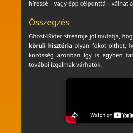
híressé – vagy épp célponttá – válhat 
Összegzés
Ghost4Rider streamje jól mutatja, hogy
körüli hisztéria
olyan fokot ölthet, 
közösség azonban így is egyben tar
további izgalmak várhatók.