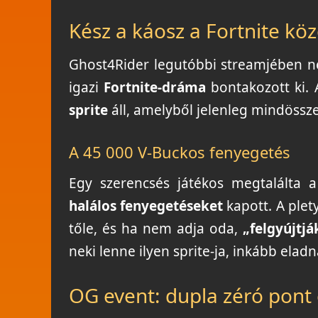
Kész a káosz a Fortnite k
Ghost4Rider legutóbbi streamjében n
igazi
Fortnite-dráma
bontakozott ki. 
sprite
áll, amelyből jelenleg mindössz
A 45 000 V-Buckos fenyegetés
Egy szerencsés játékos megtalálta a
halálos fenyegetéseket
kapott. A plet
tőle, és ha nem adja oda,
„felgyújtjá
neki lenne ilyen sprite-ja, inkább eladn
OG event: dupla zéró pont