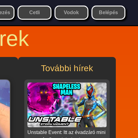
ezés
Cetli
Vodok
Belépés
rek
További hírek
Unstable Event: Itt az évadzáró mini