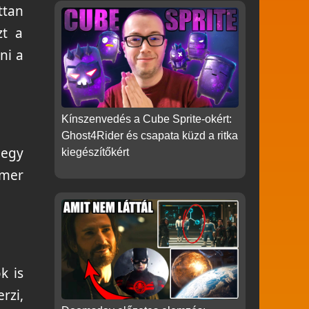
ttan
zt a
ni a
Kínszenvedés a Cube Sprite-okért:
Ghost4Rider és csapata küzd a ritka
 egy
kiegészítőkért
amer
k is
rzi,