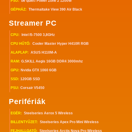
PSU:
be quiet! Power Zone 2 1200W
GÉPHÁZ:
Thermaltake View 390 Air Black
Streamer PC
CPU:
Intel I5-7500 3,8GHz
CPU HŰTŐ:
Cooler Master Hyper H410R RGB
ALAPLAP:
ASUS H110M-A
RAM:
G.SKILL Aegis 16GB DDR4 3000mhz
GPU:
Nvidia GTX 1060 6GB
SSD:
120GB SSD
PSU:
Corsair V5450
Perifériák
EGÉR:
Steelseries Aerox 5 Wireless
BILLENTYŰZET:
Steelseries Apex Pro Mini Wireless
FEJHALLGATÓ:
Steelseries Arctis Nova Pro Wireless