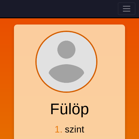
Fülöp
1.
szint