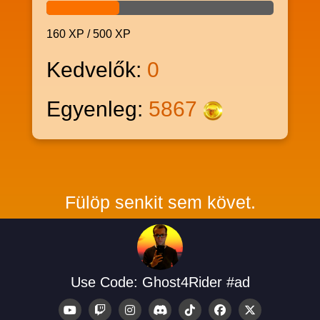
160 XP / 500 XP
Kedvelők:
0
Egyenleg:
5867
Fülöp senkit sem követ.
Use Code: Ghost4Rider #ad