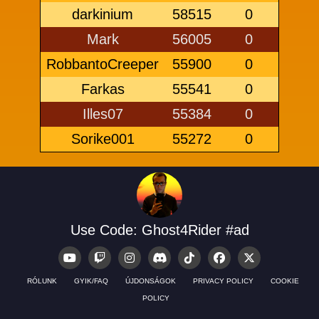
darkinium
58515
0
Mark
56005
0
RobbantoCreeper
55900
0
Farkas
55541
0
Illes07
55384
0
Sorike001
55272
0
Use Code: Ghost4Rider #ad
RÓLUNK
GYIK/FAQ
ÚJDONSÁGOK
PRIVACY POLICY
COOKIE
POLICY