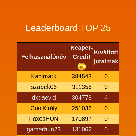
Leaderboard TOP 25
Neaper-
Kiváltott
Felhasználónév
Credit
jutalmak
Kapimark
384543
0
szabek06
311358
0
dxdaevid
304778
4
CoolKirály
251032
0
FoxesHUN
170897
0
gamerhun23
131062
0