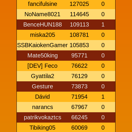
fancifulsine
127025
0
NoName8021
114645
0
BenceHUN188
109113
1
miska205
108781
0
SSBKaiokenGamer
105853
0
Mate50king
95771
0
[DEV] Feco
76622
0
Gyattila2
76129
0
Gesture
73873
0
Dávid
71954
1
narancs
67967
0
patrikvokaztcs
66245
0
Tibiking05
60069
0