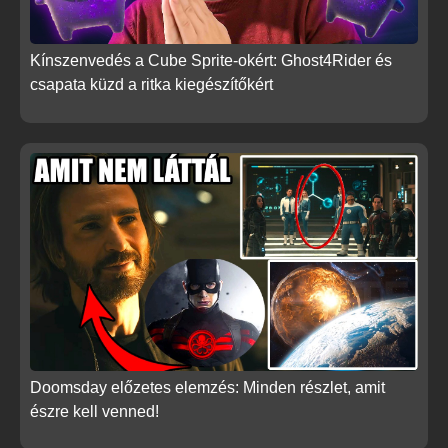
Kínszenvedés a Cube Sprite-okért: Ghost4Rider és
csapata küzd a ritka kiegészítőkért
Doomsday előzetes elemzés: Minden részlet, amit
észre kell venned!