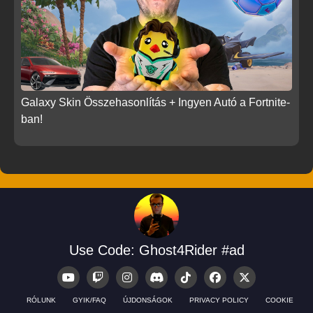
Galaxy Skin Összehasonlítás + Ingyen Autó a Fortnite-
ban!
Use Code: Ghost4Rider #ad
RÓLUNK
GYIK/FAQ
ÚJDONSÁGOK
PRIVACY POLICY
COOKIE