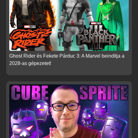
Ghost Rider és Fekete Párduc 3: A Marvel beindítja a
2028-as gépezetet!