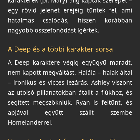
karakterek (pl. Mary) alig kaptak szerepet –
egy rövid jelenet erejéig tűntek fel, ami
hatalmas csalódás, hiszen korábban
nagyobb összefonódást ígértek.
A Deep és a többi karakter sorsa
A Deep karaktere végig együgyű maradt,
nem kapott megváltást. Halála – halak által
– ironikus és vicces lezárás. Ashley viszont
az utolsó pillanatokban átállt a fiúkhoz, és
segített megszökniük. Ryan is feltűnt, és
apjával együtt szállt szembe
Homelanderrel.