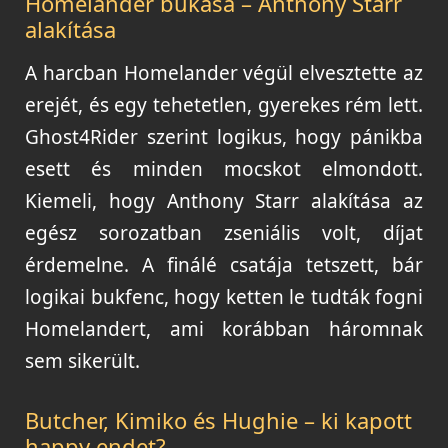
Homelander bukása – Anthony Starr
alakítása
A harcban Homelander végül elvesztette az
erejét, és egy tehetetlen, gyerekes rém lett.
Ghost4Rider szerint logikus, hogy pánikba
esett és minden mocskot elmondott.
Kiemeli, hogy Anthony Starr alakítása az
egész sorozatban zseniális volt, díjat
érdemelne. A finálé csatája tetszett, bár
logikai bukfenc, hogy ketten le tudták fogni
Homelandert, ami korábban háromnak
sem sikerült.
Butcher, Kimiko és Hughie – ki kapott
happy endet?