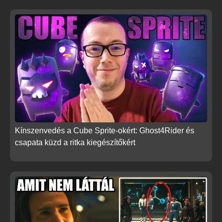
Kínszenvedés a Cube Sprite-okért: Ghost4Rider és
csapata küzd a ritka kiegészítőkért