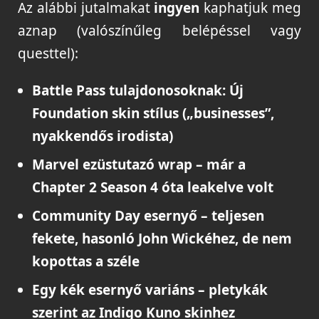
Az alábbi jutalmakat
ingyen
kaphatjuk meg
aznap (valószínűleg belépéssel vagy
questtel):
Battle Pass tulajdonosoknak:
Új
Foundation skin stílus („businesses”,
nyakkendős irodista)
Marvel ezüstutazó wrap
– már a
Chapter 2 Season 4 óta leakelve volt
Community Day esernyő
– teljesen
fekete, hasonló John Wickéhez, de nem
kopottas a széle
Egy
kék esernyő variáns
– pletykák
szerint az Indigo Kuno skinhez