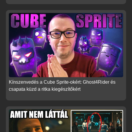
Kínszenvedés a Cube Sprite-okért: Ghost4Rider és
csapata küzd a ritka kiegészítőkért