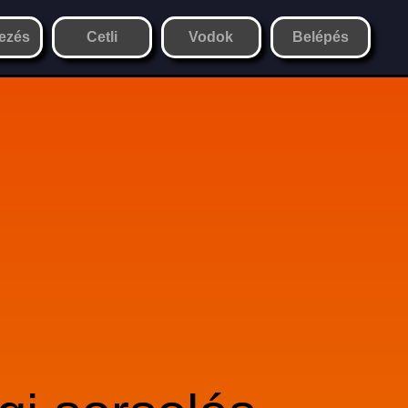
ezés
Cetli
Vodok
Belépés