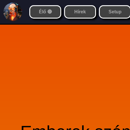
Élő 🔴
Hírek
Setup