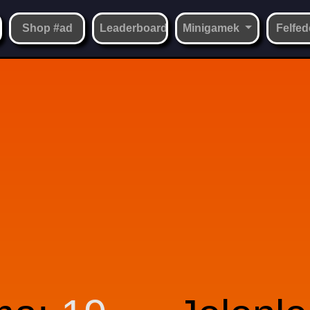
Shop #ad
Leaderboard
Minigamek
Felfed