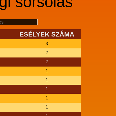
gi sorsolás
ESÉLYEK SZÁMA
3
2
2
1
1
1
1
1