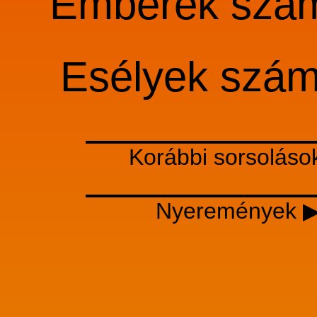
Emberek szá
Esélyek szá
Korábbi sorsoláso
Nyeremények 