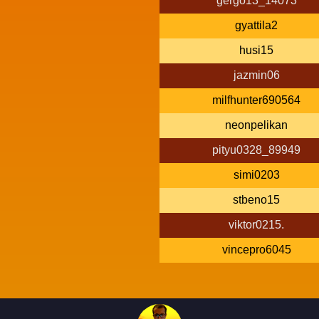
gergo13_14073
gyattila2
husi15
jazmin06
milfhunter690564
neonpelikan
pityu0328_89949
simi0203
stbeno15
viktor0215.
vincepro6045