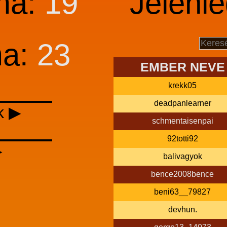
ma:
19
Jelenle
ma:
23
EMBER NEVE
krekk05
deadpanlearner
k ▶
schmentaisenpai
92totti92
▶
balivagyok
bence2008bence
beni63__79827
devhun.